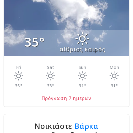
35°
αίθριος καιρός
Fri
Sat
Sun
Mon
35°
33°
31°
31°
Πρόγνωση 7 ημερών
Νοικιάστε
Βάρκα