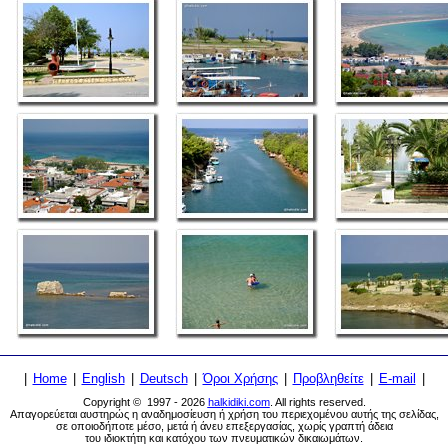
|
Home
|
English
|
Deutsch
|
Όροι Χρήσης
|
Προβληθείτε
|
E-mail
|
Copyright © 1997 - 2026
halkidiki.com
. All rights reserved.
Απαγορεύεται αυστηρώς η αναδημοσίευση ή χρήση του περιεχομένου αυτής της σελίδας,
σε οποιοδήποτε μέσο, μετά ή άνευ επεξεργασίας, χωρίς γραπτή άδεια
του ιδιοκτήτη και κατόχου των πνευματικών δικαιωμάτων.