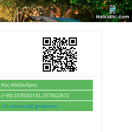
Κος Αλέξανδρος
(+30) 2375032132, 2373022672
r.t.l.s.maria [at] gmail.com