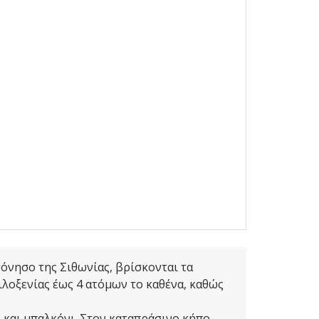
σόνησο της Σιθωνίας, βρίσκονται τα
φιλοξενίας έως 4 ατόμων το καθένα, καθώς
) και μπαλκόνι. Στον καταπράσινο κήπο