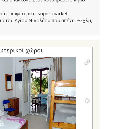
ίες, καφετερίες, super-market,
ριό του Αγίου Νικολάου που απέχει ~3χλμ,
ωτερικοί χώροι