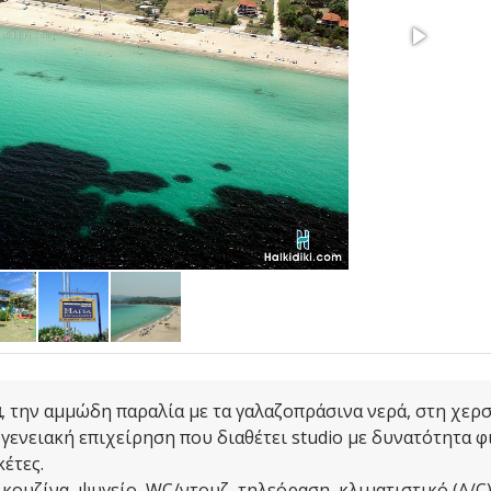
α
, την αμμώδη παραλία με τα γαλαζοπράσινα νερά, στη χερ
ογενειακή επιχείρηση που διαθέτει studio με δυνατότητα 
έτες.
κουζίνα, ψυγείο, WC/ντουζ, τηλεόραση, κλιματιστικό (A/C