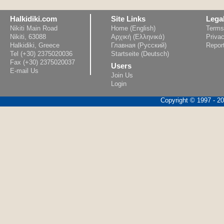
Halkidiki.com
Site Links
Lega
Nikiti Main Road
Home (English)
Terms
Nikiti, 63088
Αρχική (Ελληνικά)
Privac
Halkidiki, Greece
Главная (Русский)
Repor
Tel (+30) 2375020036
Startseite (Deutsch)
Fax (+30) 2375020037
Users
E-mail Us
Join Us
Login
Copyright © 1997 - 202