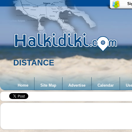
Si
DISTANCE
Home
Site Map
Advertise
Calendar
Use